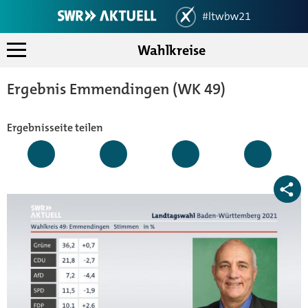
Wahlkreise
Landtagswahlen 2021 in Bad
Landesergebnis
Ergebnis Emmendingen (WK 49)
Koalitionsrechner
Wahlkreise
Ergebnisseite teilen
Mein Ort
Analysen