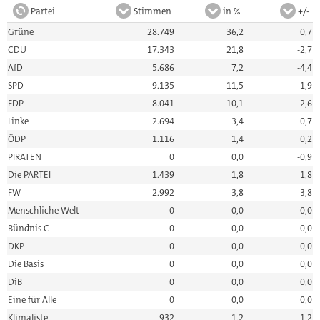
Partei
Stimmen
in %
+/-
Grüne
28.749
36,2
0,7
CDU
17.343
21,8
-2,7
AfD
5.686
7,2
-4,4
SPD
9.135
11,5
-1,9
FDP
8.041
10,1
2,6
Linke
2.694
3,4
0,7
ÖDP
1.116
1,4
0,2
PIRATEN
0
0,0
-0,9
Die PARTEI
1.439
1,8
1,8
FW
2.992
3,8
3,8
Menschliche Welt
0
0,0
0,0
Bündnis C
0
0,0
0,0
DKP
0
0,0
0,0
Die Basis
0
0,0
0,0
DiB
0
0,0
0,0
Eine für Alle
0
0,0
0,0
Klimaliste
932
1,2
1,2