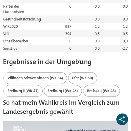
Partei der
0
0,0
0,0
Humanisten
Gesundheitsforschung
0
0,0
0,0
WIR2020
937
1,2
1,2
Volt
394
0,5
0,5
Einzelbewerber
0
0,0
0,0
Sonstige
0
0,0
-2,7
Ergebnisse in der Umgebung
Villingen-Schwenningen (WK 54)
Lahr (WK 50)
Freiburg II (WK 47)
Freiburg I (WK 46)
Breisgau (WK 48)
So hat mein Wahlkreis im Vergleich zum
Landesergebnis gewählt