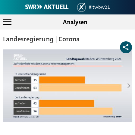
Analysen
Landtagswahlen 2021 in Bad
Landesergebnis
Landesregierung | Corona
Koalitionsrechner
Wahlkreise
Mein Ort
Analysen