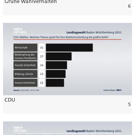
Grüne Wahlverhalten
6
CDU
5