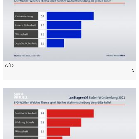
AfD
5