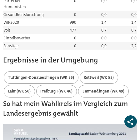
Partei der
0
0,0
0,0
Humanisten
Gesundheitsforschung
0
0,0
0,0
WIR2020
990
1,4
1,4
Volt
477
0,7
0,7
Einzelbewerber
0
0,0
0,0
Sonstige
0
0,0
-2,2
Ergebnisse in der Umgebung
Tuttlingen-Donaueschingen (WK 55)
Rottweil (WK 53)
Lahr (WK 50)
Freiburg I (WK 46)
Emmendingen (WK 49)
So hat mein Wahlkreis im Vergleich zum
Landesergebnis gewählt