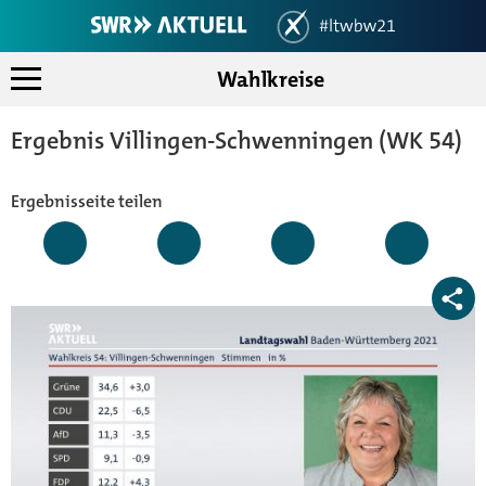
Wahlkreise
Landtagswahlen 2021 in Bad
Landesergebnis
Ergebnis Villingen-Schwenningen (WK 54)
Koalitionsrechner
Wahlkreise
Ergebnisseite teilen
Mein Ort
Analysen