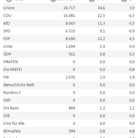
Grüne
24.717
34,6
3,0
CDU
16.081
22,5
-6,5
AfD
8.065
11,3
-3,5
SPD
6.510
9,1
-0,9
FDP
8.690
12,2
4,3
Linke
1.694
2,4
0,4
ÖDP
561
0,8
0,3
PIRATEN
0
0,0
0,0
Die PARTEI
0
0,0
-0,8
FW
2.076
2,9
1,9
Menschliche Welt
0
0,0
0,0
Bündnis C
0
0,0
0,0
DKP
0
0,0
0,0
Die Basis
884
1,2
1,2
DiB
0
0,0
0,0
Eine für Alle
0
0,0
0,0
Klimaliste
594
0,8
0,8