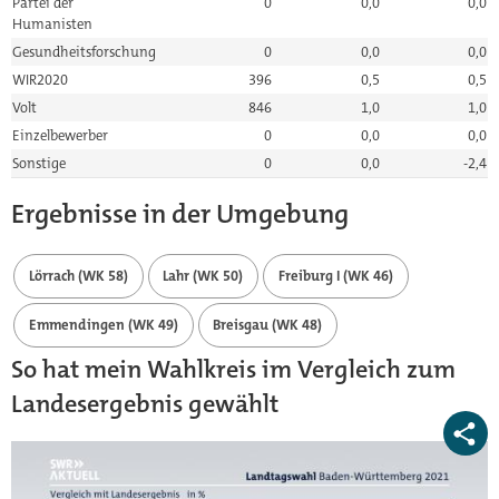
Partei der
0
0,0
0,0
Humanisten
Gesundheitsforschung
0
0,0
0,0
WIR2020
396
0,5
0,5
Volt
846
1,0
1,0
Einzelbewerber
0
0,0
0,0
Sonstige
0
0,0
-2,4
Ergebnisse in der Umgebung
Lörrach (WK 58)
Lahr (WK 50)
Freiburg I (WK 46)
Emmendingen (WK 49)
Breisgau (WK 48)
So hat mein Wahlkreis im Vergleich zum
Landesergebnis gewählt