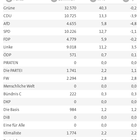
Grüne
32.570
40,3
-0,2
CDU
10.725
13,3
-3,9
AfD
4.655
5,8
-4,8
SPD
10.226
12,7
-1,1
FDP
4.779
5,9
-0,2
Linke
9.018
11,2
3,5
ÖDP
571
0,7
0,1
PIRATEN
0
0,0
0,0
Die PARTEI
1.741
2,2
1,1
FW
2.294
2,8
2,8
Menschliche Welt
0
0,0
0,0
Bündnis C
222
0,3
0,3
DKP
0
0,0
0,0
Die Basis
984
1,2
1,2
DiB
0
0,0
0,0
Eine für Alle
0
0,0
0,0
Klimaliste
1.774
2,2
2,2