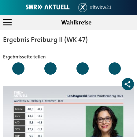
Wahlkreise
Landtagswahlen 2021 in Bad
Landesergebnis
Ergebnis Freiburg II (WK 47)
Koalitionsrechner
Wahlkreise
Ergebnisseite teilen
Mein Ort
Analysen