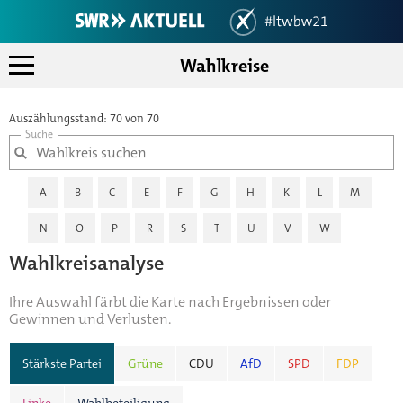
Wahlkreise
Landtagswahlen 2021 in Bad
Landesergebnis
Auszählungsstand: 70 von 70
Koalitionsrechner
Wahlkreise
Mein Ort
A
B
C
E
F
G
H
K
L
M
Analysen
N
O
P
R
S
T
U
V
W
Wahlkreisanalyse
Ihre Auswahl färbt die Karte nach Ergebnissen oder
Gewinnen und Verlusten.
Stärkste Partei
Grüne
CDU
AfD
SPD
FDP