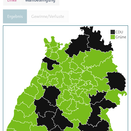
Linke
Wahlbeteiligung
Ergebnis
Gewinne/Verluste
CDU
Grüne